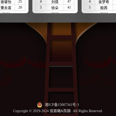
25
4
47
4
谢睿怡
刘倩
金梦希
20
5
41
5
曹永富
徐朵
殷茜
- more -
- more -
- more -
湘ICP备15007341号-3
Copyright © 2019-2024 曾晨曦&陈静. All Rights Reserved.