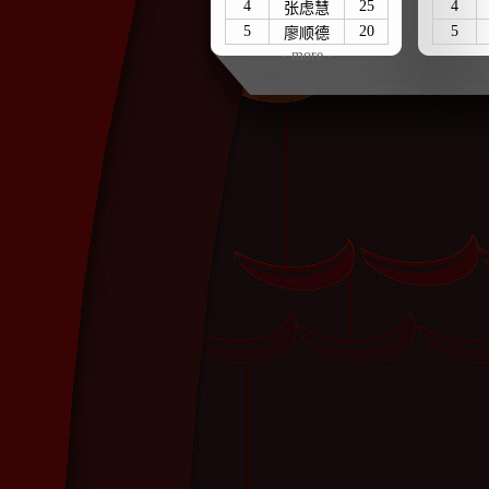
4
25
4
张虑慧
5
20
5
廖顺德
- more -