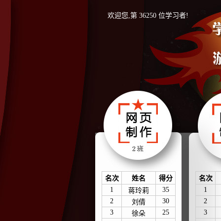
欢迎您,第 36250 位学习者!
名次
姓名
得分
名次
1
35
1
蒋玲莉
2
30
2
刘倩
3
25
3
徐朵