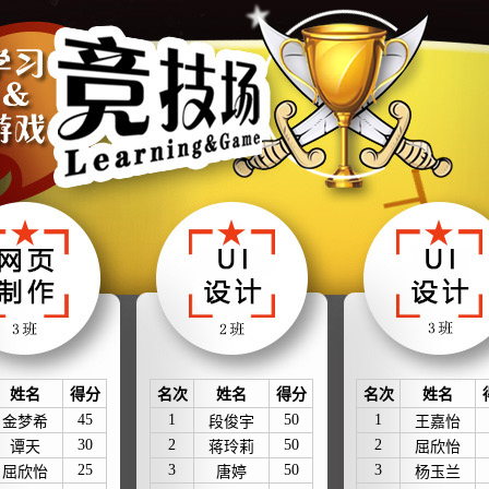
姓名
得分
名次
姓名
得分
名次
姓名
45
1
50
1
金梦希
段俊宇
王嘉怡
30
2
50
2
谭天
蒋玲莉
屈欣怡
25
3
50
3
屈欣怡
唐婷
杨玉兰